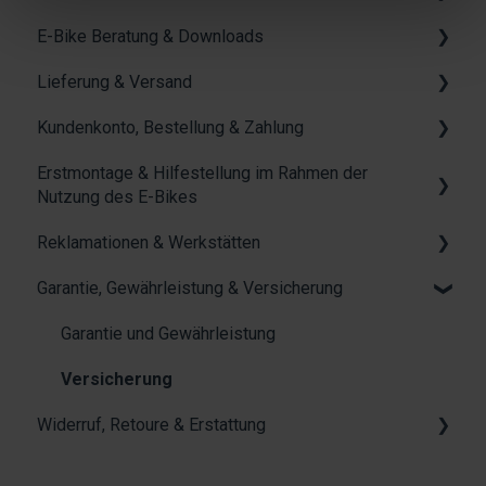
E-Bike Beratung & Downloads
Ankauf
Allgemeines zum Thema Leasing
Lieferung & Versand
Kontakt
FAQs beim Anbieter "Jobrad"
Rahmengröße
Kundenkonto, Bestellung & Zahlung
Akku
Allgemeines
Lieferzustand
Erstmontage & Hilfestellung im Rahmen der
Wissenswertes
Wartung und Pflege
Lieferkosten
Kundenkonto
Nutzung des E-Bikes
Alles rund um den E-Bike Akku
Lieferstatus & Lieferzeit
Bestellung
Reklamationen & Werkstätten
Cockpit & (Feder-) Gabel
Die E-Bike Typen: Merkmale und Unterschiede
Unvollständige Lieferung
Zahlung
Garantie, Gewährleistung & Versicherung
Sattel & Sattelstütze
Werkstätten
Lieferschaden
Newsletter
Pedale
Reklamation
Garantie und Gewährleistung
Lieferanschrift
Gutscheine
Bremsen
Versicherung
Abholung
Widerruf, Retoure & Erstattung
Räder und Reifen
Antrieb
Widerruf & Retoure