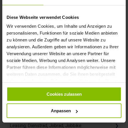
dieses ausreichend gegen Fahrrad-Diebstahl
abzusichern.
Diese Webseite verwendet Cookies
Wir verwenden Cookies, um Inhalte und Anzeigen zu
personalisieren, Funktionen für soziale Medien anbieten
zu können und die Zugriffe auf unsere Website zu
Verwandte Artikel
analysieren. Außerdem geben wir Informationen zu Ihrer
Garantie und Gewährleistung bei Rebike
Verwendung unserer Website an unsere Partner für
soziale Medien, Werbung und Analysen weiter. Unsere
Was ist ein E-Bike-Schutzbrief?
Partner führen diese Informationen möglicherweise mit
Wie gehe ich bei einem Gewährleistungs-/Garantiefall vor?
weiteren Daten zusammen, die Sie ihnen bereitgestellt
haben oder die sie im Rahmen Ihrer Nutzung der Dienste
Was ist der Unterschied zwischen Gewährleistung und
gesammelt haben. Mehr dazu in unserer
Garantie?
Cookies zulassen
Datenschutzerklärung
Was ist eine E-Bike-Versicherung?
Sie können Ihre Einwilligung jederzeit auf unserer
Anpassen
Allgemeine Fragen
Website ändern oder widerrufen.
Leasing, Dienstrad, Jobrad, Jobbike
Probefahrt