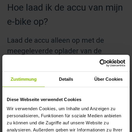
Hoe laad ik de accu van mijn
e-bike op?
Laad de accu alleen op met de
meegeleverde oplader van de
fabrikant.
Je kunt de accu het beste opladen bij kamertemperatuur
Zustimmung
Details
Über Cookies
– tussen 15 en 20 graden.
Je kunt een lithium-ion-accu altijd opladen, ook als de
accu niet helemaal leeg is. Je hoeft de accu niet
Diese Webseite verwendet Cookies
helemaal op te laden. Zorg wel dat je de accu nooit
Wir verwenden Cookies, um Inhalte und Anzeigen zu
helemaal leeg laat lopen (diepteontlading).
personalisieren, Funktionen für soziale Medien anbieten
zu können und die Zugriffe auf unsere Website zu
analysieren. Außerdem geben wir Informationen zu Ihrer