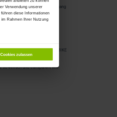
 Medien anbieten zu können
hmenhöhe von unserem Wareneingang
hrer Verwendung unserer
Sitzrohrs (Sitzrohrlänge) und
 führen diese Informationen
ie im Rahmen Ihrer Nutzung
ben
e einheitliche und zuverlässige
 Hersteller stammt oder von REBIKE
Cookies zulassen
 so einfach und transparent wie