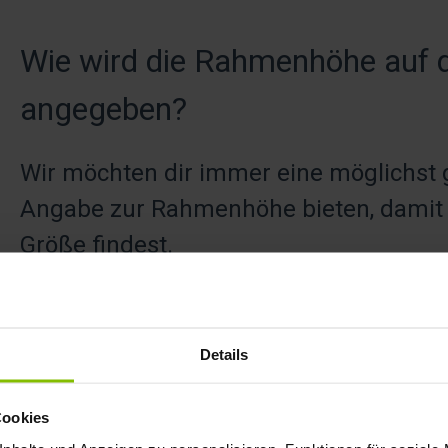
Wie wird die Rahmenhöhe auf 
angegeben?
Wir möchten dir immer eine möglichst 
Angabe zur Rahmenhöhe bieten, damit d
Größe findest.
Rahmenhöhe laut Hersteller
Wenn der Hersteller die Rahmenhöhe direkt am Bike in Zenti
Details
Wert unverändert auf unserer Website.
Cookies
Rahmenhöhe von REBIKE gemessen