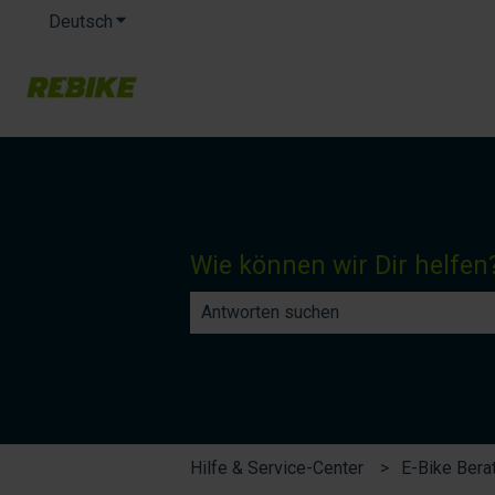
Deutsch
Untermenü für Übersetzungen anzeigen
Wie können wir Dir helfen
Es gibt keine Vorschläge, da das Such
Hilfe & Service-Center
E-Bike Ber