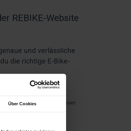
der REBIKE-Website
genaue und verlässliche
u die richtige E-Bike-
metern angibt, übernehmen wir diesen
Über Cookies