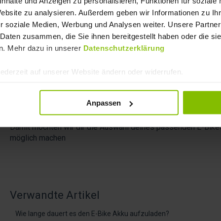
nhalte und Anzeigen zu personalisieren, Funktionen für soziale
Ist keine Größenangabe am Rahmen vorhanden, wird die Ra
Website zu analysieren. Außerdem geben wir Informationen zu I
sorgfältig selbst gemessen. Dabei messen wir die Länge des 
r soziale Medien, Werbung und Analysen weiter. Unsere Partner
verwenden diesen Wert als Rahmenhöhe.
 Daten zusammen, die Sie ihnen bereitgestellt haben oder die s
n. Mehr dazu in unserer
Datenschutzerklärung
Einheitliche und zuverlässige Größenanga
jederzeit auf unserer Website ändern oder widerrufen.
So stellen wir sicher, dass du auf unserer Website immer ein
Rahmenhöhenangabe findest – unabhängig davon, ob sie vom
Anpassen
selbst ermittelt wurde.
Damit möchten wir dir die Auswahl deines passenden E-Bikes
möglich machen
Verwandte Artikel
Wie lange dauert es den E-Bike Akku aufzuladen?