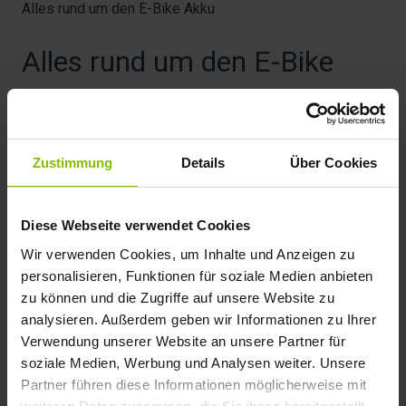
Alles rund um den E-Bike Akku
Alles rund um den E-Bike
Akku
Wie entsorge ich einen E-Bike Akku sachgerecht?
Zustimmung
Details
Über Cookies
Wie lade ich den E-Bike Akku richtig auf?
Wie wird der E-Bike Akku richtig gelagert?
Diese Webseite verwendet Cookies
Was muss ich bei meinem Akku im Sommer beachten?
Wir verwenden Cookies, um Inhalte und Anzeigen zu
personalisieren, Funktionen für soziale Medien anbieten
Was muss ich bei meinem Akku im Winter beachten?
zu können und die Zugriffe auf unsere Website zu
Mehr anzeigen
▼
analysieren. Außerdem geben wir Informationen zu Ihrer
Verwendung unserer Website an unsere Partner für
soziale Medien, Werbung und Analysen weiter. Unsere
Allgemeine Fragen
Partner führen diese Informationen möglicherweise mit