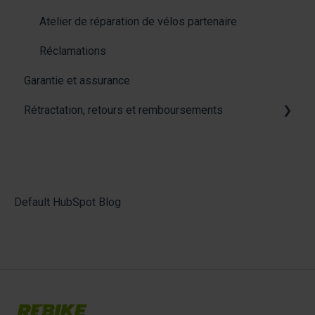
électriques
Livraison incomplète
Paiement
Selle & tige de selle
Atelier de réparation de vélos partenaire
Les types de vélos électriques : Caractéristiques
Dommage de livraison
Pédales
Réclamations
et différences
Garantie et assurance
Adresse de livraison
Freins
Rétractation, retours et remboursements
Collecte
Allgemein
Rétractation et retour
Remboursement
Default HubSpot Blog